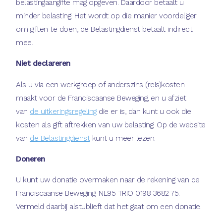
belastingaangifte mag opgeven. Daardoor betaalt u
minder belasting. Het wordt op die manier voordeliger
om giften te doen, de Belastingdienst betaalt indirect
mee.
Niet declareren
Als u via een werkgroep of anderszins (reis)kosten
maakt voor de Franciscaanse Beweging, en u afziet
van
de uitkeringsregeling
die er is, dan kunt u ook die
kosten als gift aftrekken van uw belasting. Op de website
van
de Belastingdienst
kunt u meer lezen.
Doneren
U kunt uw donatie overmaken naar de rekening van de
Franciscaanse Beweging: NL95 TRIO 0198 3682 75.
Vermeld daarbij alstublieft dat het gaat om een donatie.