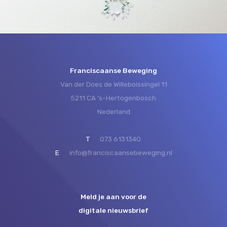
Franciscaanse Beweging
Van der Does de Willeboissingel 11
5211 CA ‘s-Hertogenbosch
Nederland
T
073 6131340
E
info@franciscaansebeweging.nl
Meld je aan voor de
digitale nieuwsbrief