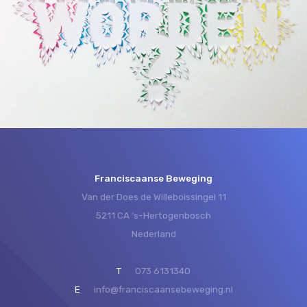
Franciscaanse Beweging
Van der Does de Willeboissingel 11
5211 CA ‘s-Hertogenbosch
Nederland
T
073 6131340
E
info@franciscaansebeweging.nl