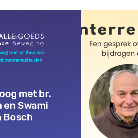
Beweging
aloog met br theo van
mi padmanabha den
loog met br.
m en Swami
n Bosch