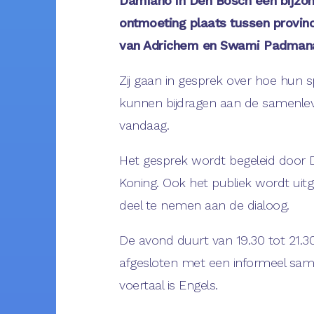
Damiano in Den Bosch een bijzo
ontmoeting plaats tussen provinc
van Adrichem en Swami Padman
Zij gaan in gesprek over hoe hun spi
kunnen bijdragen aan de samenlev
vandaag.
Het gesprek wordt begeleid door
Koning. Ook het publiek wordt ui
deel te nemen aan de dialoog.
De avond duurt van 19.30 tot 21.3
afgesloten met een informeel same
voertaal is Engels.