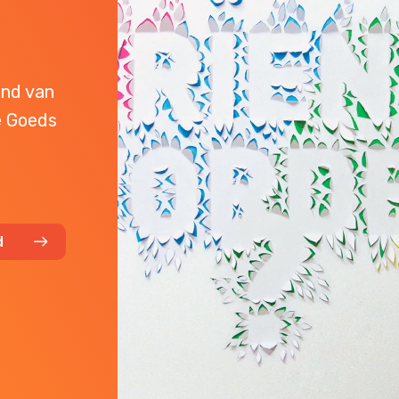
end van
e Goeds
d