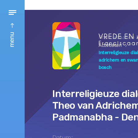
menu
Franciscaanse 
Activiteiten
Interreligieuze di
adrichem en swa
bosch
Interreligieuze dia
Theo van Adriche
Padmanabha - De
Datum: