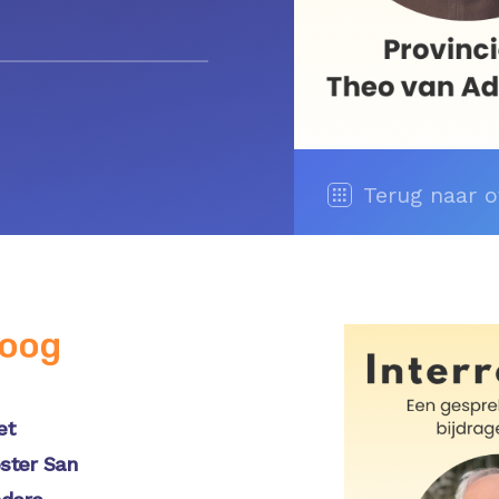
Terug naar o
loog
et
ster San