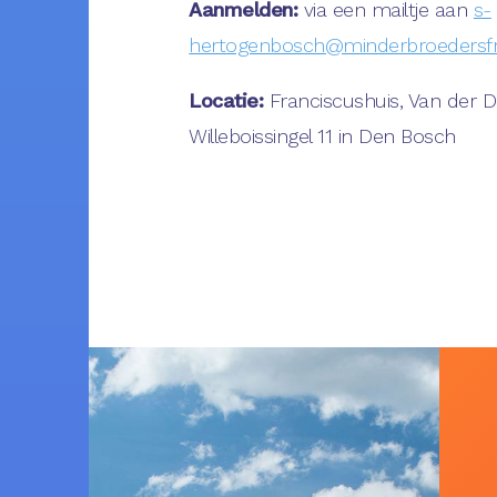
Aanmelden:
via een mailtje aan
s-
hertogenbosch@minderbroedersfr
Locatie:
Franciscushuis, Van der 
Willeboissingel 11 in Den Bosch