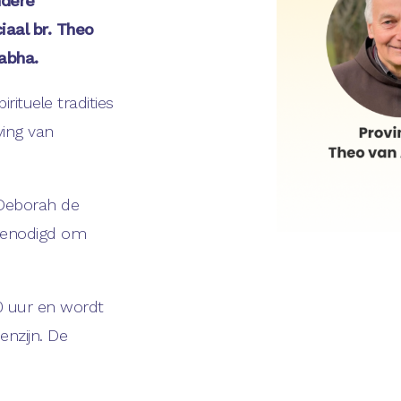
ndere
iaal br. Theo
abha.
rituele tradities
ing van
 Deborah de
tgenodigd om
0 uur en wordt
nzijn. De