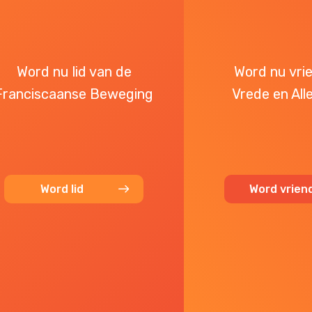
Word nu lid van de
Word nu vri
Franciscaanse Beweging
Vrede en All
Word lid
Word vrien