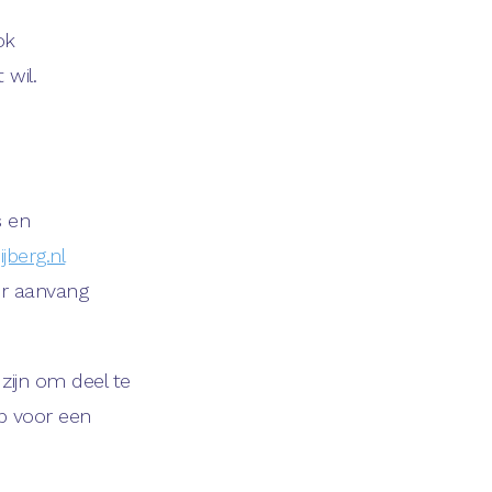
ok
wil.
s en
jberg.nl
or aanvang
ijn om deel te
 voor een