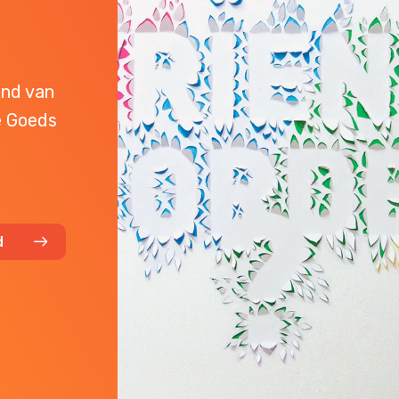
end van
e Goeds
d