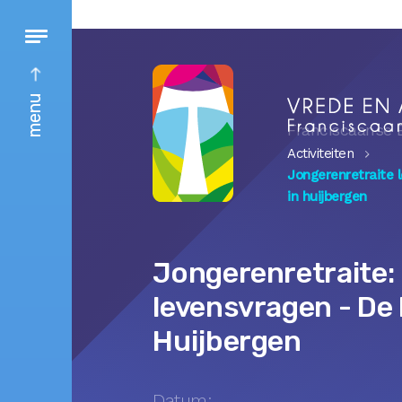
menu
Franciscaanse 
Activiteiten
Jongerenretraite 
in huijbergen
Jongerenretraite:
levensvragen - De 
Huijbergen
Datum: