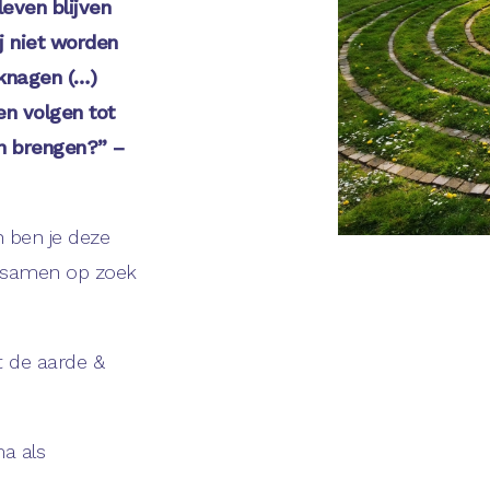
leven blijven
j niet worden
s knagen (…)
n volgen tot
en brengen?” –
n ben je deze
 samen op zoek
et de aarde &
a als