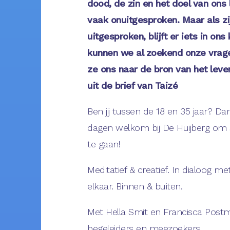
dood, de zin en het doel van ons 
vaak onuitgesproken. Maar als zi
uitgesproken, blijft er iets in on
kunnen we al zoekend onze vrage
ze ons naar de bron van het lev
uit de brief van Taizé
Ben jij tussen de 18 en 35 jaar? Da
dagen welkom bij De Huijberg om
te gaan!
Meditatief & creatief. In dialoog m
elkaar. Binnen & buiten.
Met Hella Smit en Francisca Postm
begeleiders en meezoekers.