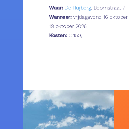
Waar:
De Huijberg
, Boomstraat 7
Wanneer:
vrijdagavond 16 oktobe
19 oktober 2026
Kosten:
€ 150,-