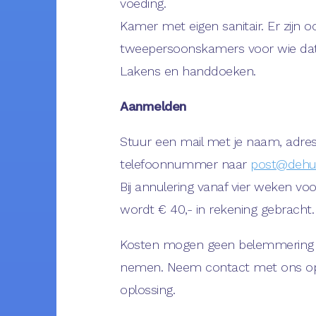
voeding.
Kamer met eigen sanitair. Er zijn o
tweepersoonskamers voor wie dat 
Lakens en handdoeken.
Aanmelden
Stuur een mail met je naam, adre
telefoonnummer naar
post@dehui
Bij annulering vanaf vier weken vo
wordt € 40,- in rekening gebracht.
Kosten mogen geen belemmering z
nemen. Neem contact met ons op
oplossing.