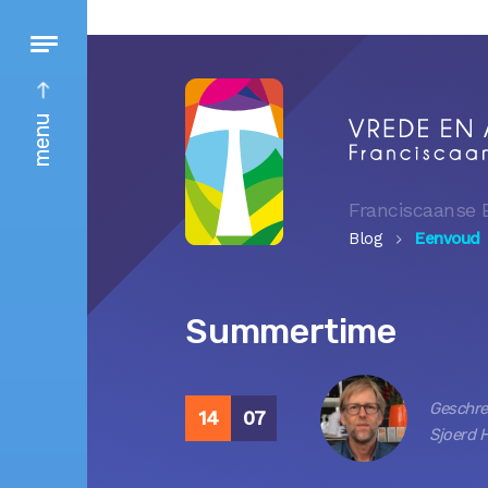
menu
Franciscaanse 
Blog
Eenvoud
Summertime
Geschre
14
07
Sjoerd 