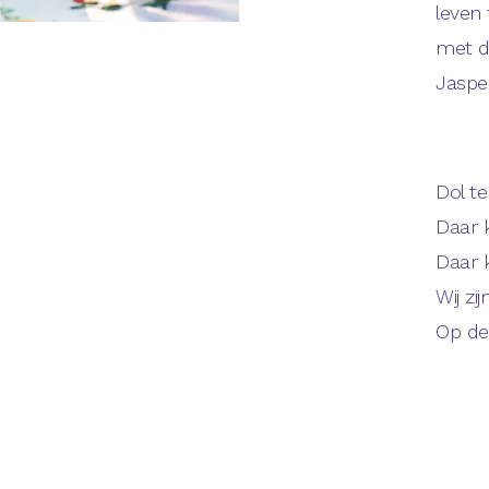
leven
met d
Jaspe
Dol te
Daar 
Daar 
Wij zi
Op de