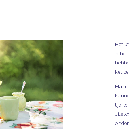
Het le
is he
hebben
keuze
Maar 
kunne
tijd 
uitsto
onder