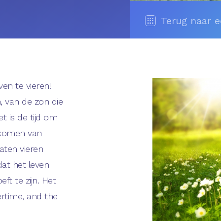
Terug naar 
ven te vieren!
, van de zon die
t is de tijd om
e komen van
aten vieren
dat het leven
eft te zijn. Het
mertime, and the