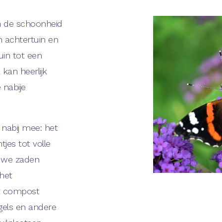
an de schoonheid
n achtertuin en
uin tot een
kan heerlijk
 nabije
 nabij mee: het
jes tot volle
uwe zaden
het
t compost
gels en andere