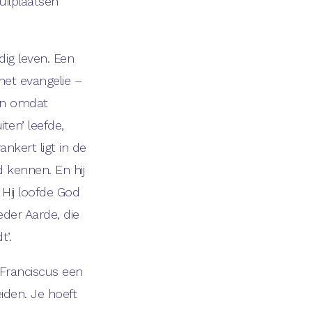
uilplaatsen
ig leven. Een
het evangelie –
 En omdat
ten’ leefde,
ankert ligt in de
 kennen. En hij
Hij loofde God
der Aarde, die
t’.
 Franciscus een
iden. Je hoeft