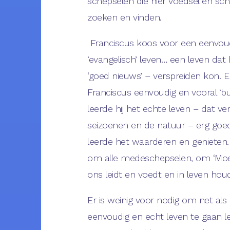
schepselen die hier voedsel en sch
zoeken en vinden.
Franciscus koos voor een eenvoud
‘evangelisch’ leven… een leven dat 
‘goed nieuws’ – verspreiden kon.
Franciscus eenvoudig en vooral ‘bui
leerde hij het echte leven – dat ver
seizoenen en de natuur – erg goed
leerde het waarderen en genieten. 
om alle medeschepselen, om ‘Moe
ons leidt en voedt en in leven houd
Er is weinig voor nodig om net als
eenvoudig en echt leven te gaan le