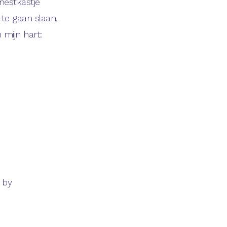
nestkastje
 te gaan slaan,
in mijn hart:
 by