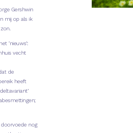
George Gershwin
n mij op als ik
 zon.
et ‘nieuws’:
enhuis vecht
dat de
 bereik heeft
deltavariant’
nabesmettingen;
d doorvoede nog