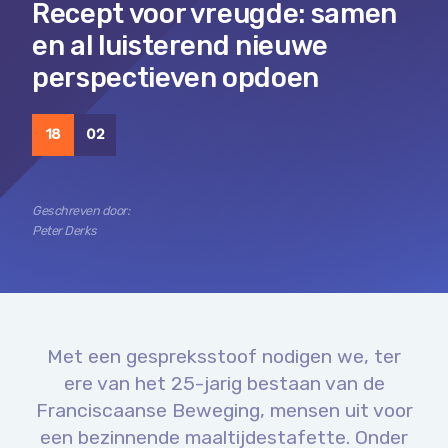
Recept voor vreugde: samen
en al luisterend nieuwe
perspectieven opdoen
18
02
Geschreven door:
Peter Derks
Met een gespreksstoof nodigen we, ter
ere van het 25-jarig bestaan van de
Franciscaanse Beweging, mensen uit voor
een bezinnende maaltijdestafette. Onder