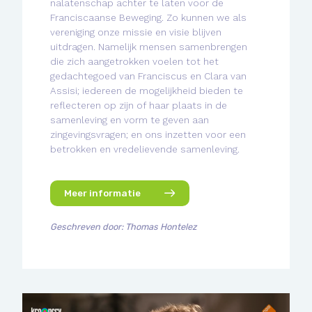
nalatenschap achter te laten voor de
Franciscaanse Beweging. Zo kunnen we als
vereniging onze missie en visie blijven
uitdragen. Namelijk mensen samenbrengen
die zich aangetrokken voelen tot het
gedachtegoed van Franciscus en Clara van
Assisi; iedereen de mogelijkheid bieden te
reflecteren op zijn of haar plaats in de
samenleving en vorm te geven aan
zingevingsvragen; en ons inzetten voor een
betrokken en vredelievende samenleving.
Meer informatie
Geschreven door: Thomas Hontelez