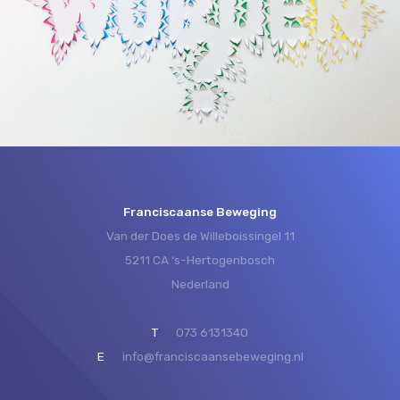
Franciscaanse Beweging
Van der Does de Willeboissingel 11
5211 CA ‘s-Hertogenbosch
Nederland
T
073 6131340
E
info@franciscaansebeweging.nl