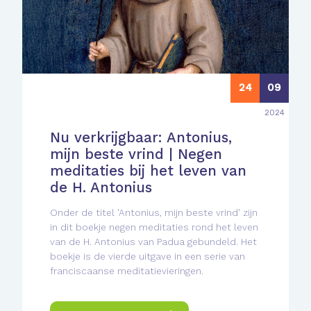
24
09
2024
Nu verkrijgbaar: Antonius,
mijn beste vrind | Negen
meditaties bij het leven van
de H. Antonius
Onder de titel 'Antonius, mijn beste vrind' zijn
in dit boekje negen meditaties rond het leven
van de H. Antonius van Padua gebundeld. Het
boekje is de vierde uitgave in een serie van
franciscaanse meditatievieringen.