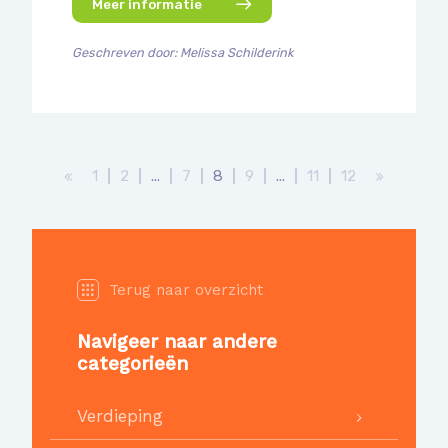
Meer informatie
Geschreven door: Melissa Schilderink
1
2
...
7
8
9
...
11
12
Terug naar overzicht
Navigeer naar andere
categorieën
Verdieping