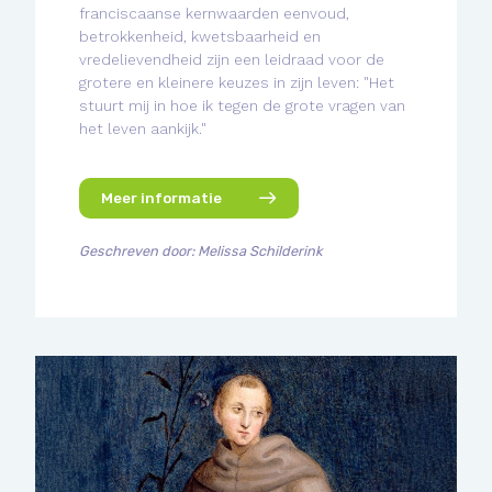
franciscaanse kernwaarden eenvoud,
betrokkenheid, kwetsbaarheid en
vredelievendheid zijn een leidraad voor de
grotere en kleinere keuzes in zijn leven: "Het
stuurt mij in hoe ik tegen de grote vragen van
het leven aankijk."
Meer informatie
Geschreven door: Melissa Schilderink