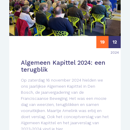
19
12
2024
Algemeen Kapittel 2024: een
terugblik
Op zaterdag 16 november 2024 hielden we
ons jaarlijkse Algemeen Kapittel in Den
Bosch, de jaarvergadering van de
Franciscaanse Beweging. Het was een mooie
dag van weerzien, terugblikken en samen
vooruitkijken. Maartje Amelink was erbij en
doet verslag. Ook het conceptverslag van het
Algemeen Kapittel en het jaarverslag van
2023-2024 vind je hier.