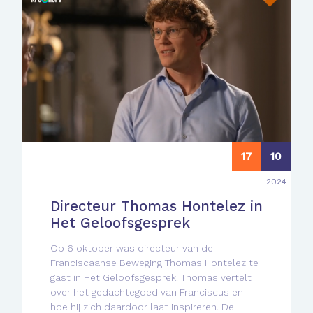
17
10
2024
Directeur Thomas Hontelez in
Het Geloofsgesprek
Op 6 oktober was directeur van de
Franciscaanse Beweging Thomas Hontelez te
gast in Het Geloofsgesprek. Thomas vertelt
over het gedachtegoed van Franciscus en
hoe hij zich daardoor laat inspireren. De