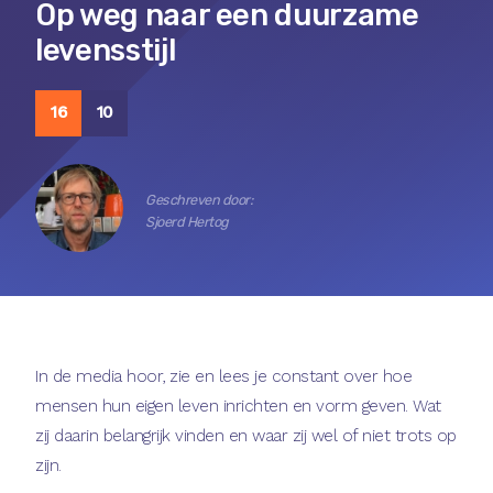
Op weg naar een duurzame
levensstijl
16
10
Geschreven door:
Sjoerd Hertog
In de media hoor, zie en lees je constant over hoe
mensen hun eigen leven inrichten en vorm geven. Wat
zij daarin belangrijk vinden en waar zij wel of niet trots op
zijn.