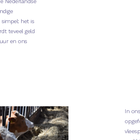
hte Nederlandse
ndige
simpel: het is
dt teveel geld
tuur en ons
In on
opgef
vlees