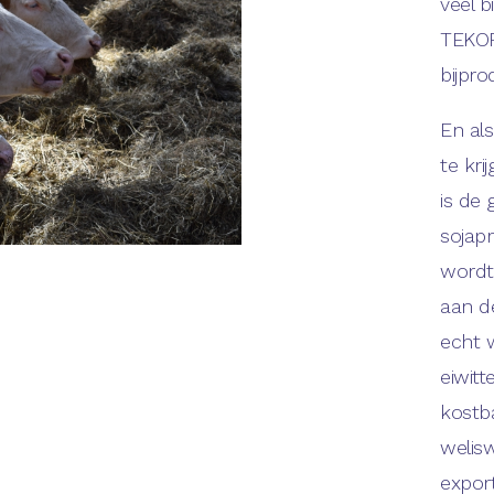
veel b
TEKOR
bijpro
En als
te kri
is de
sojap
wordt 
aan d
echt 
eiwitt
kostb
welis
export