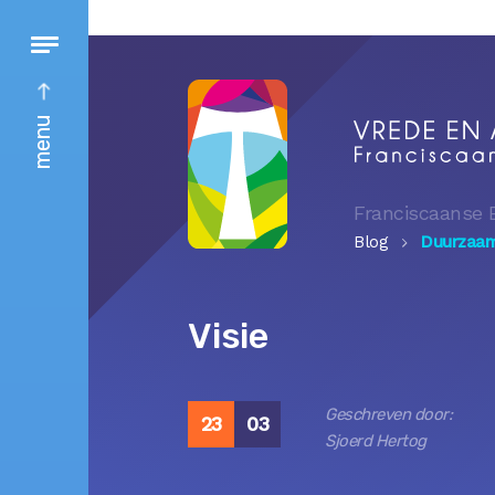
menu
Franciscaanse 
Blog
Duurzaa
Visie
Geschreven door:
23
03
Sjoerd Hertog