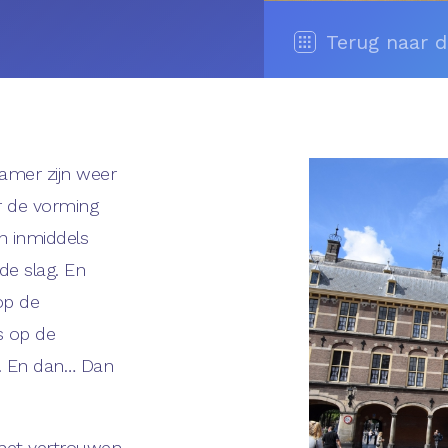
Terug naar 
amer zijn weer
r de vorming
jn inmiddels
de slag. En
op de
s op de
d. En dan… Dan
het vertrouwen