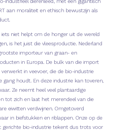
io-industrieel dierenleed, met een gigantisch
T aan moraliteit en ethisch bewustzijn als
duct.
 iets niet helpt om de honger uit de wereld
jgen, is het juist die vleesproductie. Nederland
 grootste importeur van graan- en
roducten in Europa. De bulk van die import
verwerkt in veevoer, die de bio-industrie
e gang houdt. En deze industrie kan toveren,
waar. Ze neemt heel veel plantaardige
en tot zich en laat het merendeel van die
are eiwitten verdwijnen. Omgetoverd
waar in biefstukken en riblappen. Onze op de
 gerichte bio-industrie tekent dus trots voor