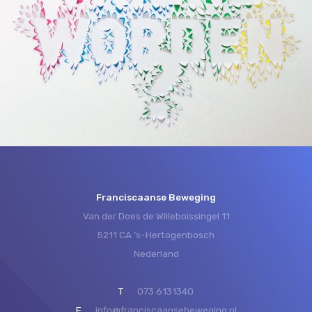
Franciscaanse Beweging
Van der Does de Willeboissingel 11
5211 CA ‘s-Hertogenbosch
Nederland
T
073 6131340
E
info@franciscaansebeweging.nl