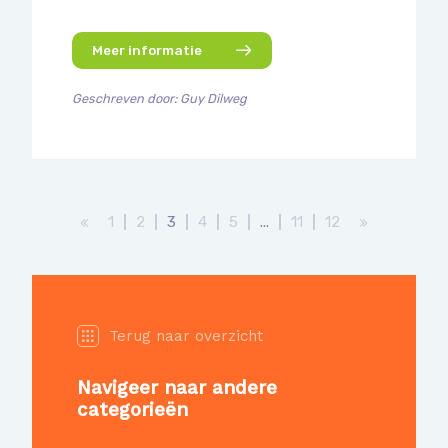
Meer informatie
Geschreven door: Guy Dilweg
1
2
3
4
5
...
11
12
Terug naar overzicht
Navigeer naar andere
categorieën