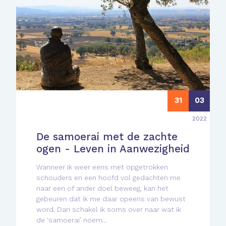
31
03
2022
De samoerai met de zachte
ogen - Leven in Aanwezigheid
Wanneer ik weer eens met opgetrokken
schouders en een hoofd vol gedachten me
naar een of ander doel beweeg, kan het
gebeuren dat ik me daar opeens van bewust
word. Dan schakel ik soms over naar wat ik
de ‘samoerai’ noem...