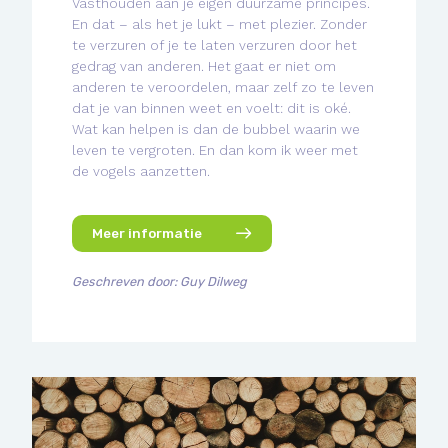
Vasthouden aan je eigen duurzame principes.
En dat – als het je lukt – met plezier. Zonder
te verzuren of je te laten verzuren door het
gedrag van anderen. Het gaat er niet om
anderen te veroordelen, maar zelf zo te leven
dat je van binnen weet en voelt: dit is oké.
Wat kan helpen is dan de bubbel waarin we
leven te vergroten. En dan kom ik weer met
de vogels aanzetten.
Meer informatie
Geschreven door: Guy Dilweg