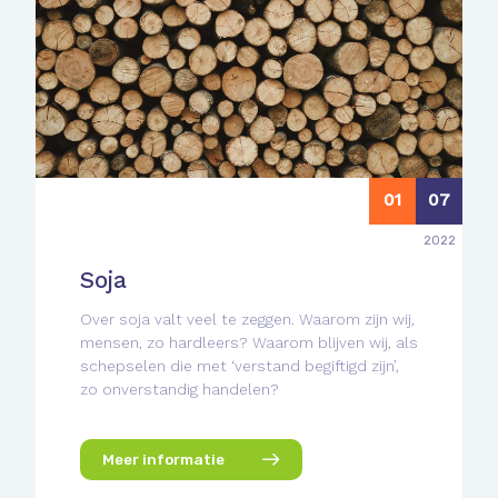
01
07
2022
Soja
Over soja valt veel te zeggen. Waarom zijn wij,
mensen, zo hardleers? Waarom blijven wij, als
schepselen die met ‘verstand begiftigd zijn’,
zo onverstandig handelen?
Meer informatie